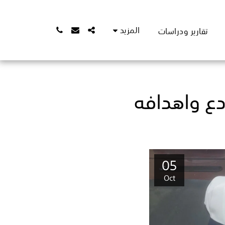
المزيد
تقارير ودراسات
دع واهدافه
05
Oct